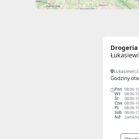
Drogeri
Łukasiewi
Łukasiewicz
Godziny otw
Pon
08:00-1
Wt
08:00-1
Śr
08:00-1
Czw
08:00-1
Pt
08:00-1
Sob
08:00-1
Nd
Zamkni