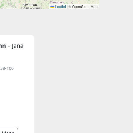
Leaflet
|
© OpenStreetMap
ann
– Jana
 38-100