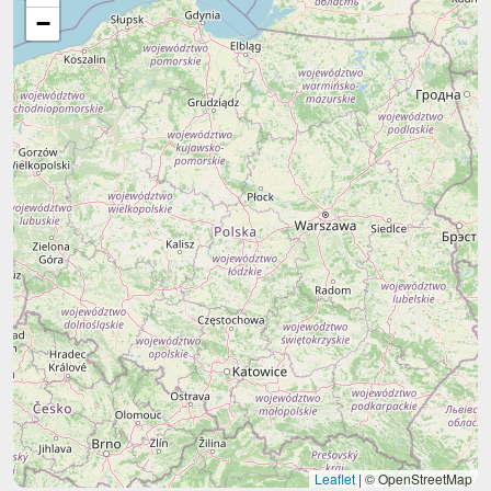
−
Leaflet
|
© OpenStreetMap