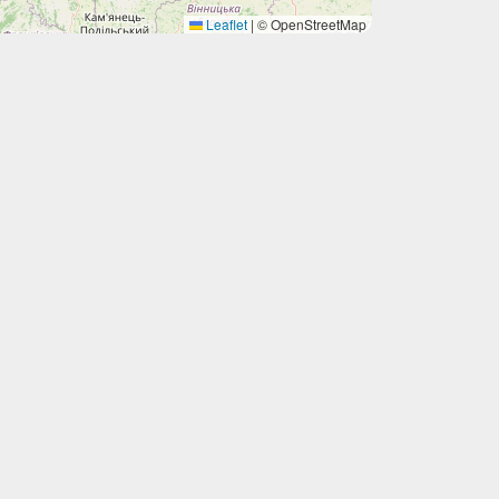
Leaflet
|
© OpenStreetMap