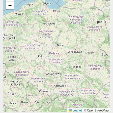
−
Leaflet
|
© OpenStreetMap