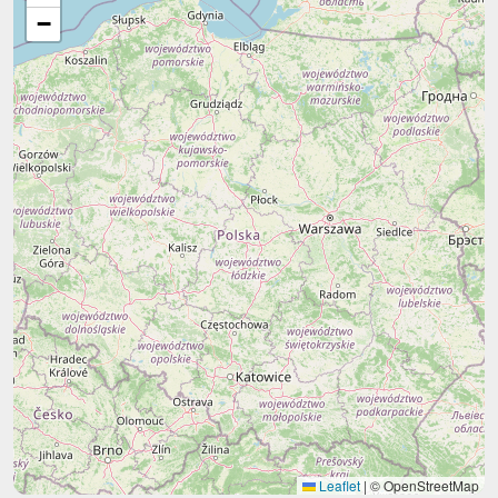
−
Leaflet
|
© OpenStreetMap