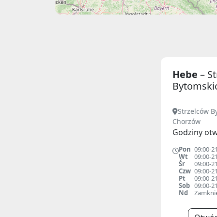
Hebe
– S
Bytomski
Strzelców B
Chorzów
Godziny otw
Pon
09:00-2
Wt
09:00-2
Śr
09:00-2
Czw
09:00-2
Pt
09:00-2
Sob
09:00-2
Nd
Zamkni