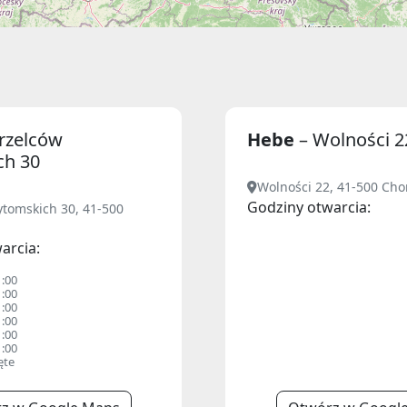
trzelców
Hebe
– Wolności 2
ch 30
Wolności 22, 41-500 Ch
Godziny otwarcia:
ytomskich 30, 41-500
arcia:
1:00
1:00
1:00
1:00
1:00
1:00
ęte