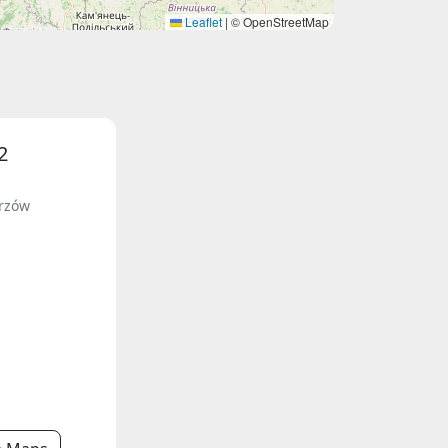
Leaflet
|
© OpenStreetMap
2
orzów